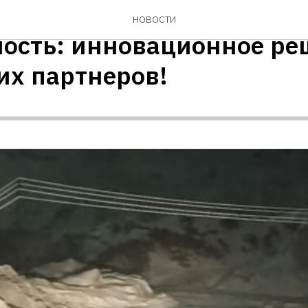
ая деталь, большая
НОВОСТИ
ность: инновационное ре
их партнеров!