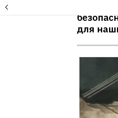
Маленьк
безопас
для наш