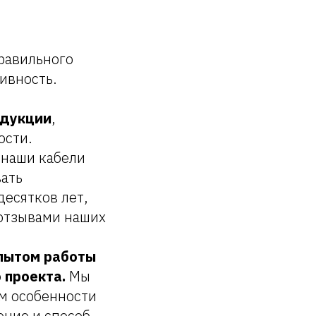
равильного
ивность.
одукции
,
ости.
 наши кабели
вать
есятков лет,
 отзывами наших
пытом работы
 проекта.
Мы
м особенности
ение и способ