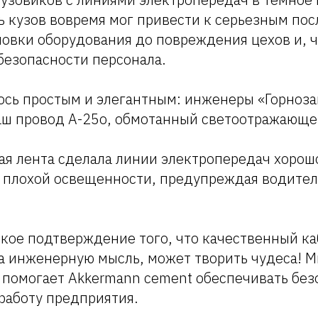
ь кузов вовремя мог привести к серьезным пос
овки оборудования до повреждения цехов и, ч
безопасности персонала.
ось простым и элегантным: инженеры «Горноз
аш провод А-25о, обмотанный светоотражающе
я лента сделала линии электропередач хоро
х плохой освещенности, предупреждая водите
ркое подтверждение того, что качественный ка
 инженерную мысль, может творить чудеса! М
 помогает Akkermann cement обеспечивать без
работу предприятия.