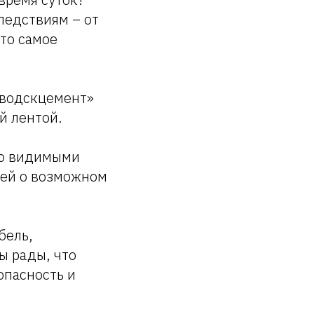
ледствиям – от
то самое
аводскцемент»
й лентой.
шо видимыми
лей о возможном
бель,
ы рады, что
опасность и