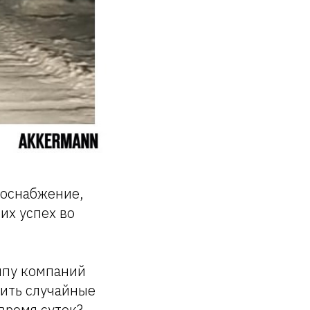
роснабжение,
их успех во
ппу компаний
тить случайные
время суток?