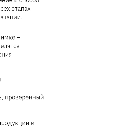
сех этапах
уатации.
нимке –
делятся
ения
!
ль, проверенный
 продукции и