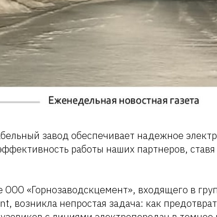
абельный завод обеспечивает надежное элект
эффективность работы наших партнеров, ставя 
е ООО «Горнозаводскцемент», входящего в гру
t, возникла непростая задача: как предотвра
узовиков с линиями электропередач в темное 