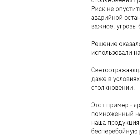
Риск не опустит
аварийной остан
важное, угрозы 
Решение оказал
использовали н
Светоотражающа
даже в условия
столкновении.
Этот пример - я
помноженный на
наша продукция
бесперебойную 