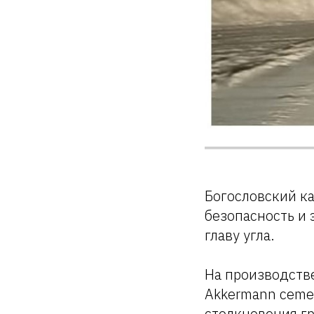
Богословский к
безопасность и 
главу угла.
На производств
Akkermann cemen
столкновения гр